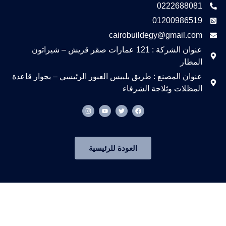
cairobu
عنوان الشركة : 121 عمارات صقر قريش – شيراتون
 بلبيس العبور الرئيسي – بجوار قاعدة
رفاء
I
Y
T
n
o
w
s
u
i
t
t
t
a
u
t
g
b
e
r
e
r
العودة للرئيسية
a
m